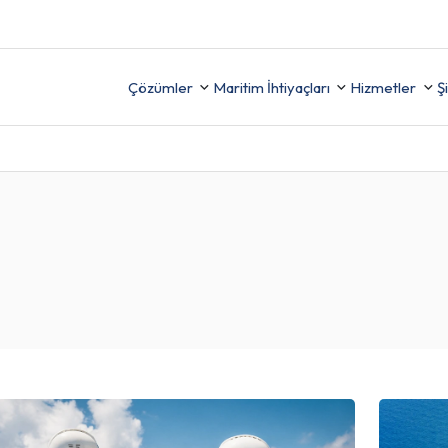
Çözümler
Maritim İhtiyaçları
Hizmetler
Ş
Destek
Uyumu Sağlayın, Güvenliği
FİNANS
(İzleme,
Artırın ve Raporlamayı
ama ve
Kolaylaştırın
İK
TER