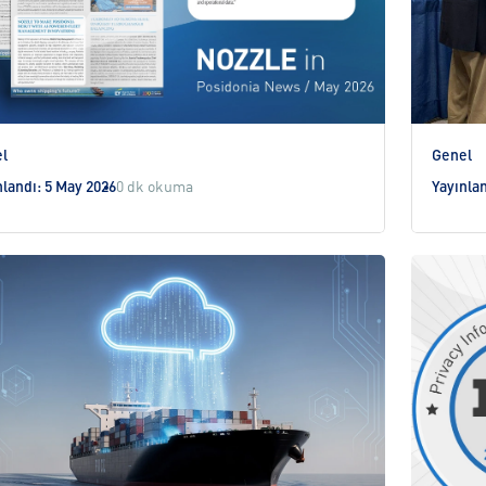
l
Genel
nlandı: 5 May 2026
0 dk okuma
Yayınla