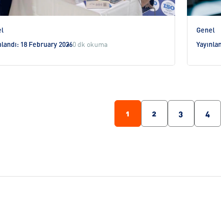
l
Genel
nlandı: 18 February 2026
0 dk okuma
Yayınla
1
2
3
4