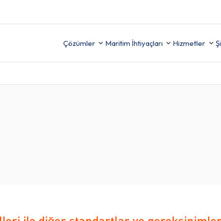
Çözümler
Maritim İhtiyaçları
Hizmetler
Ş
Destek
Uyumu Sağlayın, Güvenliği
FİNANS
(İzleme,
Artırın ve Raporlamayı
ama ve
Kolaylaştırın
İK
TER
ri ile diğer standartlar ve gereksinimler 