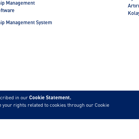
hip Management
Artı
ftware
Kolay
hip Management System
cribed in our
Cookie Statement.
 your rights related to cookies through our Cookie