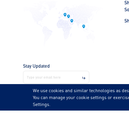
S
So
S
Stay Updated
We use cookies and similar technologies as des
You can manage your cookie settings or exercise
Follow us on
Settings.
© 2026 NOZZLE | All rights reserved