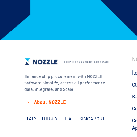
N
İl
Enhance ship procurement with NOZZLE
software simplify, access all performance
Cl
data, integrate, and Scale.
Ka
About NOZZLE
C
ITALY - TURKIYE - UAE - SINGAPORE
Ce
Ap