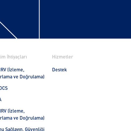
im İhtiyaçları
Hizmetler
RV (İzleme,
Destek
rlama ve Doğrulama)
DCS
A
RV (İzleme,
rlama ve Doğrulama)
u Sağlayın, Güvenliği