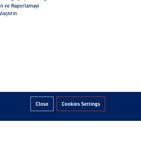
rın ve Raporlamayı
laştırın
Close
Cookies Settings