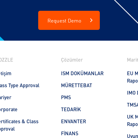
Request Demo
OZZLE
Çözümler
Marit
etişim
ISM DOKÜMANLAR
EU M
Rapo
ass Type Approval
MÜRETTEBAT
IMO 
riyer
PMS
TMS
orporate
TEDARİK
UK M
rtificates & Class
ENVANTER
Rapo
proval
FİNANS
Uyum