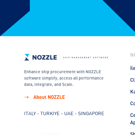
N
İl
Enhance ship procurement with NOZZLE
software simplify, access all performance
Cl
data, integrate, and Scale.
Ka
About NOZZLE
C
ITALY - TURKIYE - UAE - SINGAPORE
Ce
Ap
S