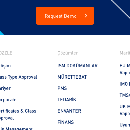
Request Demo
OZZLE
Çözümler
Marit
etişim
ISM DOKÜMANLAR
EU M
Rapo
ass Type Approval
MÜRETTEBAT
IMO 
riyer
PMS
TMS
orporate
TEDARİK
UK M
rtificates & Class
ENVANTER
Rapo
proval
FİNANS
Uyum
hip Management