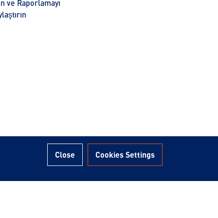
rın ve Raporlamayı
laştırın
Close
Cookies Settings