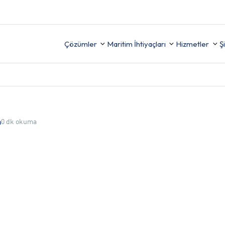
Çözümler
Maritim İhtiyaçları
Hizmetler
Ş
Destek
Uyumu Sağlayın, Güvenliği
FİNANS
0 dk okuma
m
(İzleme,
Artırın ve Raporlamayı
ama ve
Kolaylaştırın
İK
TER