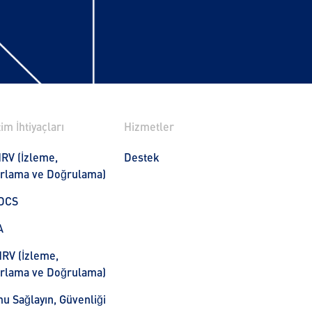
im İhtiyaçları
Hizmetler
RV (İzleme,
Destek
rlama ve Doğrulama)
DCS
A
RV (İzleme,
rlama ve Doğrulama)
u Sağlayın, Güvenliği