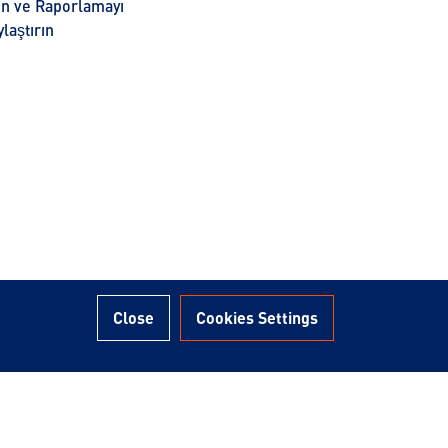
rın ve Raporlamayı
laştırın
Close
Cookies Settings