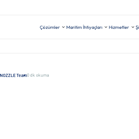
Çözümler
Maritim İhtiyaçları
Hizmetler
Ş
Destek
Uyumu Sağlayın, Güvenliği
FİNANS
0 dk okuma
: NOZZLE Team
(İzleme,
Artırın ve Raporlamayı
ama ve
Kolaylaştırın
İK
TER