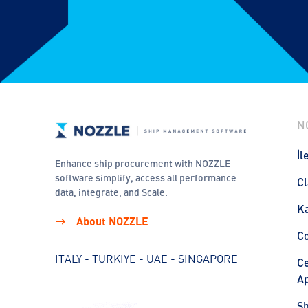
N
İl
Enhance ship procurement with NOZZLE
software simplify, access all performance
Cl
data, integrate, and Scale.
Ka
About NOZZLE
C
ITALY - TURKIYE - UAE - SINGAPORE
Ce
Ap
S