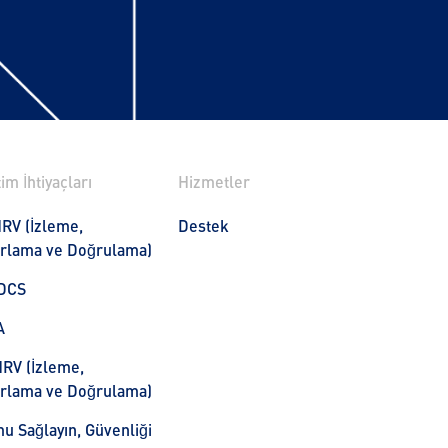
im İhtiyaçları
Hizmetler
RV (İzleme,
Destek
rlama ve Doğrulama)
DCS
A
RV (İzleme,
rlama ve Doğrulama)
u Sağlayın, Güvenliği