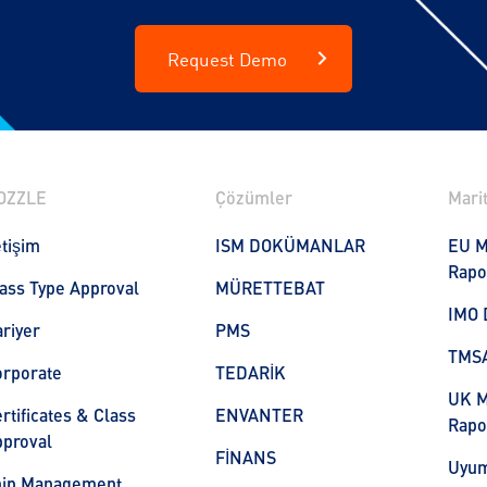
Request Demo
OZZLE
Çözümler
Marit
etişim
ISM DOKÜMANLAR
EU M
Rapo
ass Type Approval
MÜRETTEBAT
IMO 
riyer
PMS
TMS
orporate
TEDARİK
UK M
rtificates & Class
ENVANTER
Rapo
proval
FİNANS
Uyum
hip Management