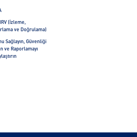
A
RV (İzleme,
rlama ve Doğrulama)
u Sağlayın, Güvenliği
rın ve Raporlamayı
laştırın