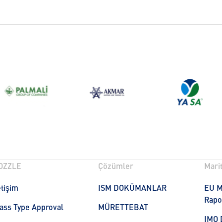
OZZLE
Çözümler
Marit
etişim
ISM DOKÜMANLAR
EU M
Rapo
ass Type Approval
MÜRETTEBAT
IMO 