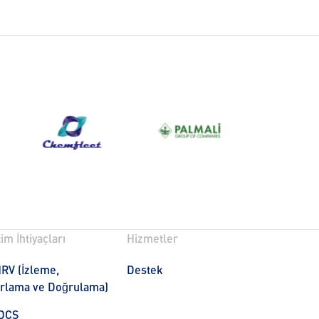
im İhtiyaçları
Hizmetler
RV (İzleme,
Destek
rlama ve Doğrulama)
DCS