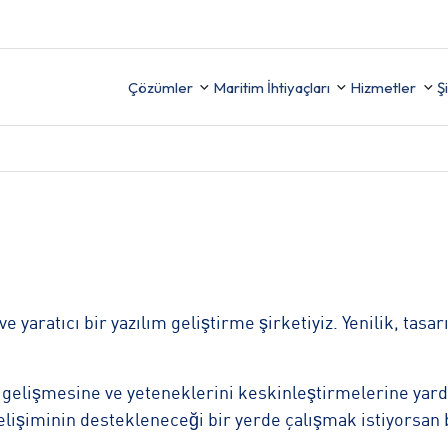
Çözümler
Maritim İhtiyaçları
Hizmetler
Ş
Destek
Uyumu Sağlayın, Güvenliği
FİNANS
(İzleme,
Artırın ve Raporlamayı
ama ve
Kolaylaştırın
e yaratıcı bir yazılım geliştirme şirketiyiz. Yenilik, tasar
İK
.
TER
n gelişmesine ve yeteneklerini keskinleştirmelerine yar
işiminin destekleneceği bir yerde çalışmak istiyorsan 