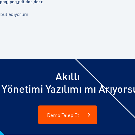
g,png,jpeg,pdf,doc,docx
bul ediyorum
Akıllı
Yönetimi Yazılımı mı Arıyor
Demo Talep Et