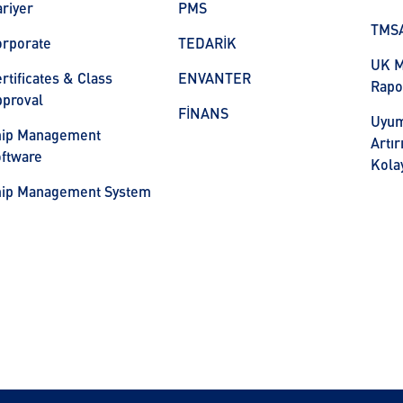
riyer
PMS
TMS
orporate
TEDARİK
UK M
rtificates & Class
ENVANTER
Rapo
proval
FİNANS
Uyum
hip Management
Artı
ftware
Kolay
hip Management System