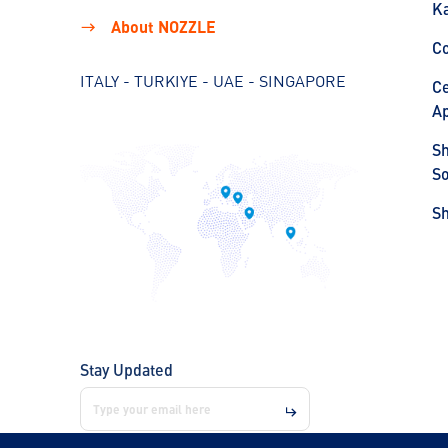
Ka
About NOZZLE
C
ITALY - TURKIYE - UAE - SINGAPORE
Ce
Ap
S
So
S
Stay Updated