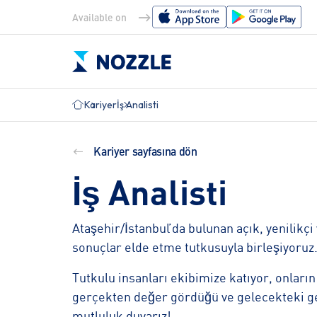
Available on
Kariyer
İş Analisti
Çözümler
Maritim İhtiyaçları
Kariyer sayfasına dön
EU MRV (İzleme,
TMSA
ISM DOKÜMANLAR
İş Analisti
Raporlama ve
UK MRV 
Doğrulama)
Raporl
PMS
IMO DCS
Doğrulama)
Ataşehir/İstanbul’da bulunan açık, yenilikçi v
TEDAR
sonuçlar elde etme tutkusuyla birleşiyoruz
Tüm Denizcilik Çözümlerini Keşfet
MÜRETTEBAT
ENVAN
Tutkulu insanları ekibimize katıyor, onları
gerçekten değer gördüğü ve gelecekteki gel
Tüm Özellikleri Keşfet
mutluluk duyarız!