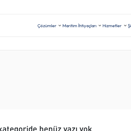
Çözümler
Maritim İhtiyaçları
Hizmetler
Ş
Destek
Uyumu Sağlayın, Güvenliği
FİNANS
(İzleme,
Artırın ve Raporlamayı
ama ve
Kolaylaştırın
İK
TER
kategoride henüz yazı yok