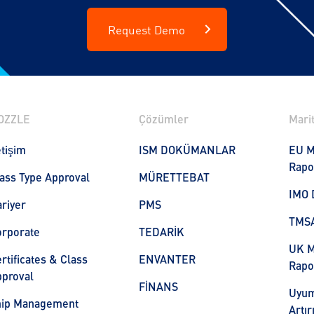
Request Demo
OZZLE
Çözümler
Marit
etişim
ISM DOKÜMANLAR
EU M
Rapo
ass Type Approval
MÜRETTEBAT
IMO 
riyer
PMS
TMS
orporate
TEDARİK
UK M
rtificates & Class
ENVANTER
Rapo
proval
FİNANS
Uyum
hip Management
Artı