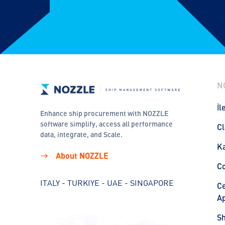
N
İl
Enhance ship procurement with NOZZLE
software simplify, access all performance
Cl
data, integrate, and Scale.
Ka
About NOZZLE
C
ITALY - TURKIYE - UAE - SINGAPORE
Ce
Ap
S