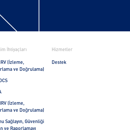
im İhtiyaçları
Hizmetler
RV (İzleme,
Destek
rlama ve Doğrulama)
DCS
A
RV (İzleme,
rlama ve Doğrulama)
u Sağlayın, Güvenliği
rın ve Raporlamayı